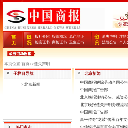
报社介绍
报纸概况
原产地证
遗失声明
注销
检疫证书
商检证书
卫生证书
法院公告
个人
本页位置:首页>>遗失声明
子栏目导航
北京新闻
中国商报解除劳动合同公告
>
北京新闻
中国商报广告部
北京晚报注销公告、减资公
北京晚报遗失声明办理流程
中国商报广告部
昌平传奇“龙鼓”传承百年文
中信银行与百度合办直销银
热门点击