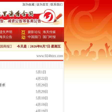
加为收藏
|
设为首页
|
联系我们
遗失声明
摄影论坛
海关传媒
海关公告
中国国门
国门时报
国商报卫生证书登报流程
今天是：
2026年8月7日 星期五
中国商报报检证书登报
中国商报个人证件遗失登报
www.024htzx.com
5月1日
4月22日
要求
5月29日
5月29日
5月10日
4月19日
4月19日