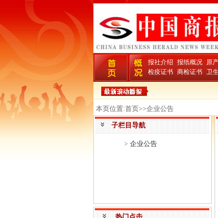
报社介绍
报纸概况
原
检疫证书
商检证书
卫
本页位置:首页>>企业公告
子栏目导航
>
企业公告
热门点击