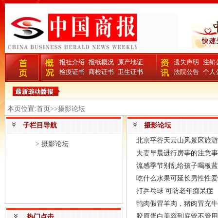
报社介绍
报纸概况
原产地证
遗失声明
注销
检疫证书
商检证书
卫生证书
法院公告
个人
本页位置:首页>>摄影论坛
子栏目导航
摄影论坛
北京平谷天云山风景区旅游
>
摄影论坛
夫妻早晨进行房事的注意事
流感季节别乱给孩子喝板蓝
吃什么水果可延长男性性爱
打乒乓球 可防老年痴呆症
鸭肉假冒羊肉，猪肉冒充牛
胶原蛋白美容到底管不管用
热门点击