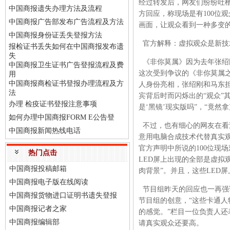
经过转发后，网友们纷纷吐槽
中国商报遗失办理方法及流程
方回应，称现场是有100位
中国商报广告部发布广告流程及方法
画面，让观众看到一种多变的
中国商报身份证丢失登报方法
官方解释：虚拟观众是新技
报检证书丢失如何在中国商报发布遗
失
《非你莫属》因为去年张绍
中国商报卫生证书广告登报流程及费
这次受到争议的《非你莫属
用
中国商报商检证书登报办理流程及方
人身份亮相，张绍刚和马东
法
宾背后时而闪烁出的“观众”
办理 检疫证书登报注意事项
是‘黑镜’现实版吗”，“竟
如何办理中国商报FORM E公告登
不过，也有细心的网友在看
中国商报新闻热线电话
意用电脑合成技术代替真实观
官方声明中所说的100位现
热门点击
LED屏上出现的全部是虚拟
中国商报投稿邮箱
肉背景”。并且，这些LED
中国商报电子版在线阅读
节目组昨天的回应也一再强
中国商报货物进口证明书遗失登报
节目组的创意，“这些卡通
中国商报记者之家
的感觉。”栏目一位负责人
中国商报编辑部
请真实观众还要高。