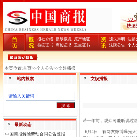
报社介绍
报纸概况
原产地证
遗失声明
注销
检疫证书
商检证书
卫生证书
法院公告
个人
本页位置:首页>>个人公告>>文娱播报
站内搜索
文娱播报
若干年前，观众可能听说过虚
最新动态
6月4日，有网友微博曝光
中国商报解除劳动合同公告登报