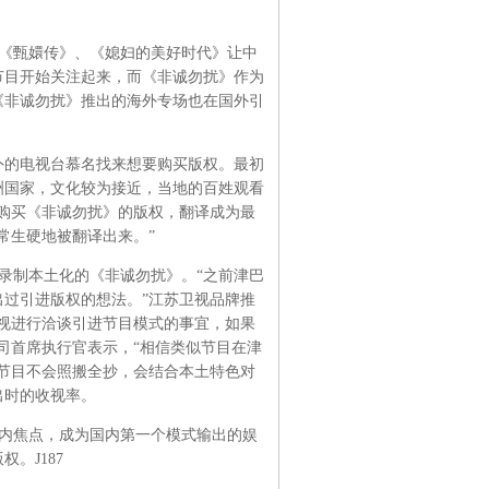
《甄嬛传》、《媳妇的美好时代》让中
节目开始关注起来，而《非诚勿扰》作为
《非诚勿扰》推出的海外专场也在国外引
外的电视台慕名找来想要购买版权。最初
洲国家，文化较为接近，当地的百姓观看
购买《非诚勿扰》的版权，翻译成为最
常生硬地被翻译出来。”
录制本土化的《非诚勿扰》。“之前津巴
过引进版权的想法。”江苏卫视品牌推
视进行洽谈引进节目模式的事宜，如果
司首席执行官表示，“相信类似节目在津
节目不会照搬全抄，会结合本土特色对
出时的收视率。
内焦点，成为国内第一个模式输出的娱
。J187