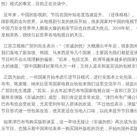
扰》模式的事宜，目前正在洽谈中。
近年来，中国的影视剧、节目在国外知名度迅速提升。《还珠格格》、
国影视剧走向世界。从电视剧引发的效应开始，很多国家对中国的电视
中国乃至全世界华人圈最火爆的相亲节目也自然成为焦点。2010年初，
发相亲热，很快引起世界各地电视台的关注。
江苏卫视推广部刘先生表示：“《非诚勿扰》大概播出半年后，很多国
我们落地了新加坡、韩国、马来西亚等几个国家，主要因为我们都是亚
节目时不会出现理解的偏差。”后来，包括北美、欧洲等越来越多的国家
大的难题。“跟中国翻译好莱坞大片一样，主持人孟非和嘉宾说的包袱非
正因为如此，一些国家开始考虑引进节目模式，进行全面本土化包装，
布韦、喀麦隆、纳米比亚等国家电视台纷纷来我们这里交流学习，就提出
广部刘先生透露，“其实，从去年起津巴布韦国家电视台就一直和江苏卫
最终非洲版《非诚勿扰》成型，我们肯定是非常欢迎。”津巴布韦广播公
巴布韦也会受欢迎，尤其受到年轻人群体的欢迎。”不过他也表示，津版
节目形式做一些包装改造，使其更适合当地人口味，以此来提升节目播
如果津巴布韦购买版权谈妥，这一举动无疑让《非诚勿扰》再次成为业
乐节目。也预示着中国将结束单一购买国外版权的历史，开始向国外卖版权