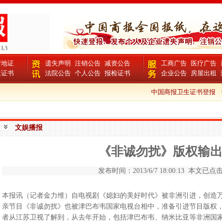
产地证
遗失声明
注销公告
减资公告
工商广告
医疗广告
生证书
法院公告
个人公告
报检证书
企业公告
房屋出租
中国商报卫生证书登报
中
文娱播报
《非诚勿扰》版权输
发布时间：2013/6/7 18:00:13 本文已点击 
本报讯（记者金力维）自电视剧《媳妇的美好时代》被非洲引进，创造
亲节目《非诚勿扰》也被津巴布韦国家电视台相中，准备引进节目版权，
者从江苏卫视了解到，从去年开始，包括津巴布韦、纳米比亚等非洲国