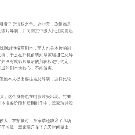
引发了导演权之争。这些天，剧组都是
是该片导演，并向南京中级人民法院提起
找到刘恒撰写剧本，两人也是本片的制
扶持，于是在开机前请到章家瑞担任总导
方并没有就影片最后的剪辑权进行约定，
完成的剧本为核心，不能偏离。
但他本人提出要挂名总导演，这样比较
演，这个身份也在电影片头出现。竹卿
剧本准备阶段和后期制作中，章家瑞并没
较大，在拍摄时，章家瑞还缺席了几场
至于剪辑，章家瑞只花了几天时间做出一