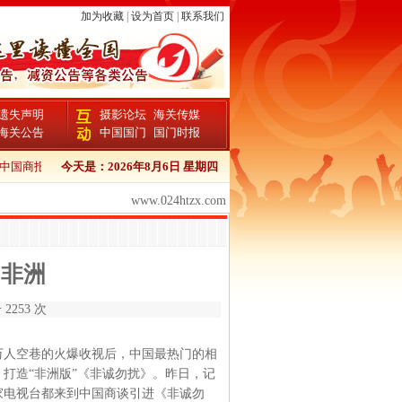
加为收藏
|
设为首页
|
联系我们
遗失声明
摄影论坛
海关传媒
海关公告
中国国门
国门时报
国商报卫生证书登报流程
今天是：
2026年8月6日 星期四
中国商报报检证书登报
中国商报个人证件遗失登
www.024htzx.com
出非洲
2253 次
万人空巷的火爆收视后，中国最热门的相
打造“非洲版”《非诚勿扰》。昨日，记
家电视台都来到中国商谈引进《非诚勿