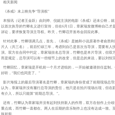
相关新闻
《杀戒》未上映先争“导演权”
本报讯（记者王金跃）由刘烨、倪妮主演的电影《杀戒》还未公映，就
以首次执导的竹卿名义进行宣传，但在6月1日，章家瑞发微博称自己才
诉讼，要求恢复导演主导权。昨天，竹卿召开发布会回应此事。
针对此事，竹卿强调几点，首先，《杀戒》是她和小说原著作者俞胜利
片人（共三名），前后忙碌三年，考虑到自己是首次当导演，需要有人
演。双方在合同中约定，章家瑞挂名总导演，竹卿也是本片导演，但双
而是规定，总导演可以有一些细节上的改变，但是总的来说，要以刘恒
竹卿回忆，章家瑞是开机前一个月才进组的，一开始被邀请担任监制。
好听，“我们也同意了。”
影片海报上的最后导演署名是竹卿，章家瑞的身份变成了前期现场总导
认为，章家瑞并没有履行总导演的责任，他只是在拍片现场出现，但在
有介入，所以只能算“前期总导演。”。
还有，竹卿认为章家瑞并没有起到扶持新人的作用，双方在创作上分歧
重点戏，而竹卿一直都在。两人在后期的音乐制作上也没有达成一致。
版初剪。