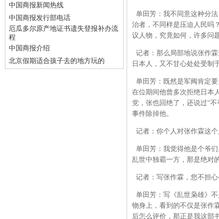
中国商报新闻热线
单田芳：我不同意这种分法
中国商报发行部电话
治者，不同样是压迫人民吗
厄瓜多尔原产地证书遗失登报补办流
议人物，究竟如何，许多问
程
中国商报介绍
记者：那么局部地说张作霖
北京假期适合孩子去的地方玩的
日本人，又不甘心处处受制
单田芳：既然是军阀肯定要
在位期间他曾多次拒绝日本
党，张也回绝了，还说过“不
事件除掉他。
记者：你个人对张作霖这个
单田芳：我觉得他是个爷们
乱世中独霸一方，那是绝对
记者：写张作霖，您不担心
单田芳：写《乱世枭雄》不
物身上，看到的不仅是张作
后怎么评价，那正是我这部