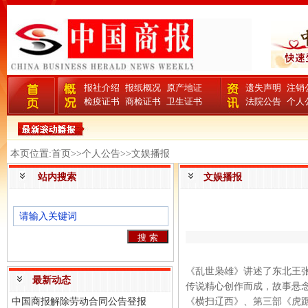
报社介绍
报纸概况
原产地证
遗失声明
注销
检疫证书
商检证书
卫生证书
法院公告
个人
本页位置:首页>>个人公告>>文娱播报
站内搜索
文娱播报
《乱世枭雄》讲述了东北王
最新动态
传说精心创作而成，故事悬
中国商报解除劳动合同公告登报
《横扫辽西》、第三部《虎踞