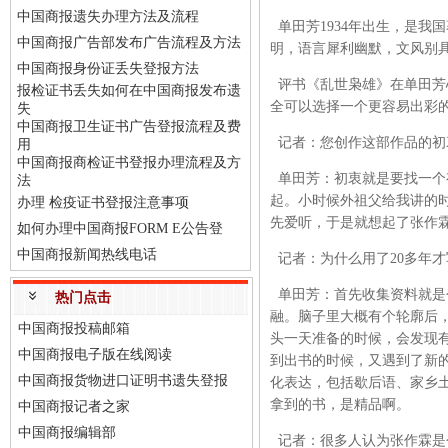
中国商报遗失办理方法及流程
单田芳1934年出生，是我
中国商报广告部发布广告流程及方法
明，语言犀利幽默，文风别
中国商报身份证丢失登报方法
评书《乱世枭雄》在单田芳
报检证书丢失如何在中国商报发布遗
全可以选择一个更容易出彩
失
中国商报卫生证书广告登报流程及费
记者：您创作这部作品的初
用
中国商报商检证书登报办理流程及方
单田芳：初衷就是要找一个
法
起。小时候外祖父给我讲的
办理 检疫证书登报注意事项
先爱听，于是就想起了张作
如何办理中国商报FORM E公告登
中国商报新闻热线电话
记者：为什么用了20多年
单田芳：首先收集资料就是
热门点击
融。脑子里大概有个轮廓后
中国商报投稿邮箱
头一天准备的时候，会发现有
中国商报电子版在线阅读
到出书的时候，又遇到了新
中国商报货物进口证明书遗失登报
化表达，包括歇后语、家乡土
拿到的书，是精品啊。
中国商报记者之家
中国商报编辑部
记者：很多人认为张作霖是