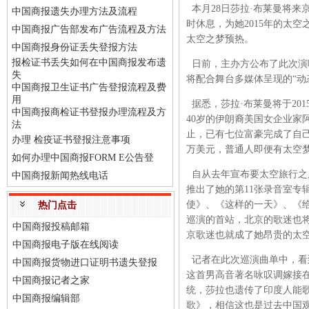
本月28日莎拉·布莱曼将来
中国商报遗失办理方法及流程
时休息，为她2015年的太
中国商报广告部发布广告流程及方法
太空之梦预热。
中国商报身份证丢失登报方法
报检证书丢失如何在中国商报发布遗
日前，主办方公布了此次演
失
将配合舞台多媒体呈现的“动
中国商报卫生证书广告登报流程及费
用
据悉，莎拉·布莱曼将于201
中国商报商检证书登报办理流程及方
40岁的伊朗裔美国女企业家
法
止，已有七位富豪完成了自己
办理 检疫证书登报注意事项
万美元，普通人即便有太空
如何办理中国商报FORM E公告登
自从去年宣布要太空旅行之
中国商报新闻热线电话
推出了她的第11张录音室专
使》、《这样的一天》、《
热门点击
巡演的首站，北京的歌迷也
中国商报投稿邮箱
京歌迷也就成了她昂贵的太空
中国商报电子版在线阅读
记者在此次巡演曲单中，看
中国商报货物进口证明书遗失登报
这首男高音著名咏叹调嫁接在
中国商报记者之家
统，莎拉也遗传了印度人能
中国商报编辑部
歌》，相信这也是过去中国观