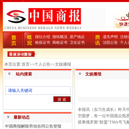
报社介绍
报纸概况
原产地证
遗失声明
注销
检疫证书
商检证书
卫生证书
法院公告
个人
本页位置:首页>>个人公告>>文娱播报
站内搜索
文娱播报
本报讯（实习生成长）昨天
空圆梦，有一位中国观众熟悉
最新动态
搭乘俄罗斯“联盟”TMA号
中国商报解除劳动合同公告登报