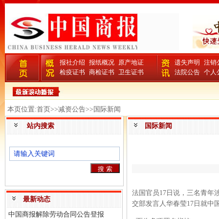
报社介绍
报纸概况
原产地证
遗失声明
注销
检疫证书
商检证书
卫生证书
法院公告
个人
本页位置:首页>>减资公告>>国际新闻
站内搜索
国际新闻
法国官员17日说，三名青年
最新动态
交部发言人华春莹17日就中
中国商报解除劳动合同公告登报