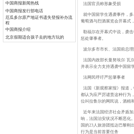
中国商报新闻热线
法国官员称形象受损
中国商报发行部电话
就中国留学生遇袭事件，多名
厄瓜多尔原产地证书遗失登报补办流
葡萄酒与烈酒展览会开幕式
程
中国商报介绍
勒福尔在开幕式中说，袭击
北京假期适合孩子去的地方玩的
惩处肇事者。
波尔多市市长、法国前总理阿
法国内政部长曼努埃尔·瓦尔
并表示全力支持遇袭中国留
法网民呼吁严惩肇事者
法国《新观察家报》报道，
都认为应严厉谴责这种行为，
位叫拉鲁尔的网民说，酒精
近年来法国经济社会矛盾加
响，法国治安状况不断恶化
国的23人旅游团抵达巴黎刚
行为是当前首要任务