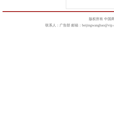
版权所有 中国商报官
联系人：广告部 邮箱：beijingwangbao@vip.