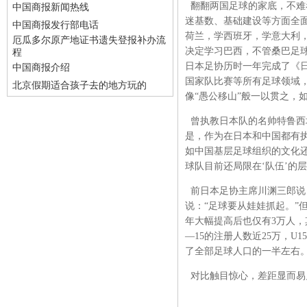
翻翻两国足球的家底，不难
中国商报新闻热线
迷基数、基础建设等方面全
中国商报发行部电话
荷兰，学西班牙，学意大利
厄瓜多尔原产地证书遗失登报补办流
决定学习巴西，不管桑巴足球
程
日本足协历时一年完成了《
中国商报介绍
国家队比赛等所有足球领域，
北京假期适合孩子去的地方玩的
像“愚公移山”般一以贯之，
曾执教日本队的名帅特鲁西
是，作为在日本和中国都有执
如中国基层足球组织的文化
球队目前还局限在‘队伍’的
前日本足协主席川渊三郎说：
说：“足球要从娃娃抓起。”
年大幅提高后也仅有3万人，其
—15的注册人数近25万，U
了全部足球人口的一半左右
对比触目惊心，差距显而易