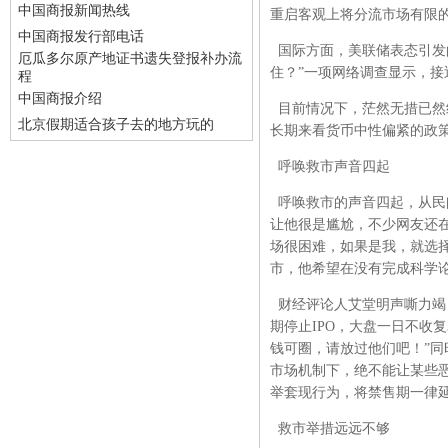
中国商报新闻热线
重启客观上将分流市场有限
中国商报发行部电话
国际方面，美联储表态引发
厄瓜多尔原产地证书遗失登报补办流
住？”一项网络调查显示，接近
程
中国商报介绍
目前情况下，茫然无措已然
北京假期适合孩子去的地方玩的
长期来看货币中性偏紧的政
呼唤救市声音四起
呼唤救市的声音四起，从民
让他很是尴尬，不少网友还
场很困难，如果是我，就选
市，他希望在没有完成科学
财经评论人艾堂明声嘶力竭
期停止IPO，大盘一日不收复
钱可圈，请放过他们吧！”
市场机制下，绝不能让某些
举套现行为，将禁售期一律
救市举措远远不够