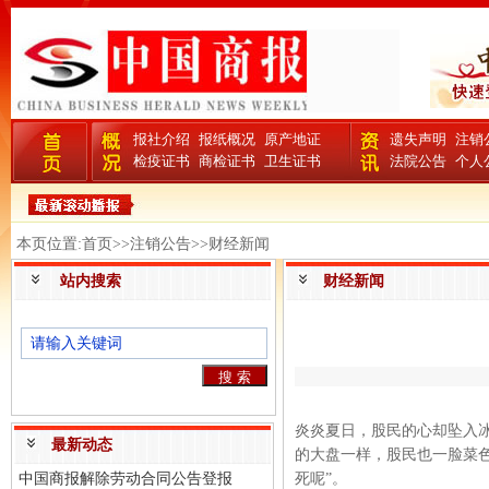
报社介绍
报纸概况
原产地证
遗失声明
注销
检疫证书
商检证书
卫生证书
法院公告
个人
本页位置:首页>>注销公告>>财经新闻
站内搜索
财经新闻
炎炎夏日，股民的心却坠入冰
最新动态
的大盘一样，股民也一脸菜
中国商报解除劳动合同公告登报
死呢”。