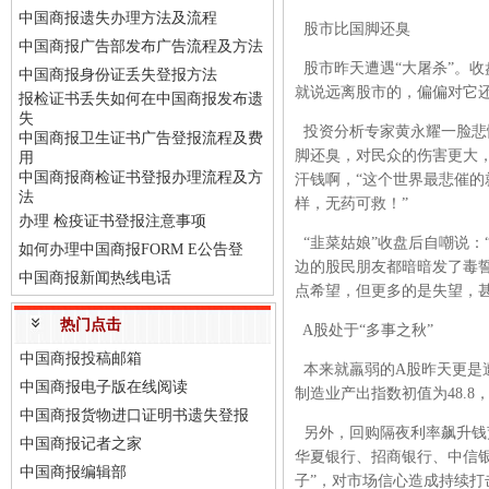
中国商报遗失办理方法及流程
股市比国脚还臭
中国商报广告部发布广告流程及方法
股市昨天遭遇“大屠杀”。收
中国商报身份证丢失登报方法
就说远离股市的，偏偏对它
报检证书丢失如何在中国商报发布遗
失
投资分析专家黄永耀一脸悲愤
中国商报卫生证书广告登报流程及费
脚还臭，对民众的伤害更大
用
中国商报商检证书登报办理流程及方
汗钱啊，“这个世界最悲催的
法
样，无药可救！”
办理 检疫证书登报注意事项
“韭菜姑娘”收盘后自嘲说：
如何办理中国商报FORM E公告登
边的股民朋友都暗暗发了毒
中国商报新闻热线电话
点希望，但更多的是失望，甚
热门点击
A股处于“多事之秋”
中国商报投稿邮箱
本来就羸弱的A股昨天更是遭遇
中国商报电子版在线阅读
制造业产出指数初值为48.
中国商报货物进口证明书遗失登报
另外，回购隔夜利率飙升钱
中国商报记者之家
华夏银行、招商银行、中信银
中国商报编辑部
子”，对市场信心造成持续打