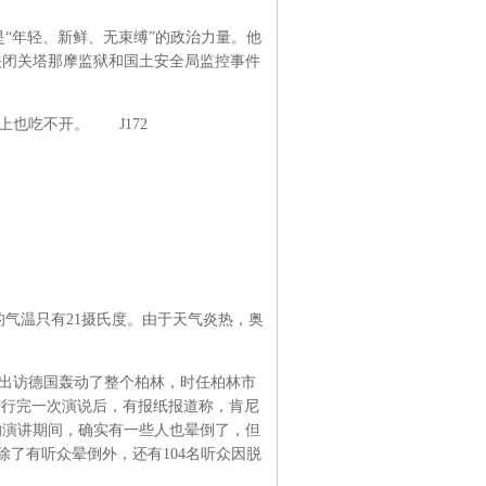
“年轻、新鲜、无束缚”的政治力量。他
关闭关塔那摩监狱和国土安全局监控事件
也吃不开。 J172
的气温只有21摄氏度。由于天气炎热，奥
出访德国轰动了整个柏林，时任柏林市
进行完一次演说后，有报纸报道称，肯尼
天的演讲期间，确实有一些人也晕倒了，但
了有听众晕倒外，还有104名听众因脱