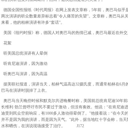
德国全国性报纸《时代周报》在网上发表文章称，5年前，奥巴马似乎是
两次演讲的听众数量差异标志着“令人痛苦的失望”。文章称，奥巴马从
来看，他的柏林演讲有许多“套话”。
美国《纽约时报》称，德国人对奥巴马的热情已减，奥巴马最近在外交上
花絮
听美国总统演讲有人晕倒
听肯尼迪演讲，因为激动
听奥巴马演讲，因为高温
据美联社报道，演讲当天，柏林气温高达32摄氏度，而通常柏林在6月
巴马在演讲时脱掉了上衣。
奥巴马当天晚些时候和默克尔共进晚餐时称，美国前总统肯尼迪50年前
长维利·勃兰曾呼吁市民不要过于激动，但没有奏效。他说：“在肯尼迪
迪受到民众空前响应，有1000多人激动得晕倒了。”他接着说：“在今
并不是因为我的演讲，而是因为天气。”此外，据当地红十字会称，当天除
水和晒伤，在演说现场接受了治疗。 J172