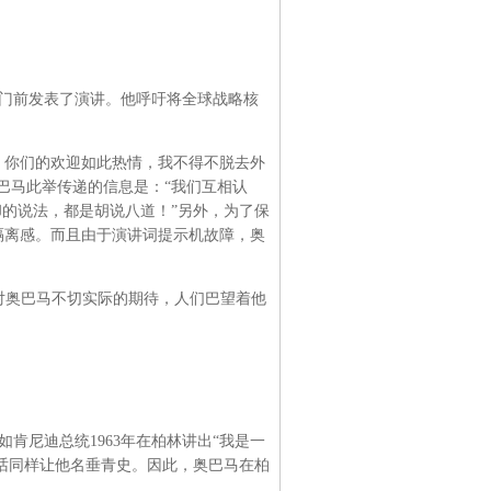
堡门前发表了演讲。他呼吁将全球战略核
，你们的欢迎如此热情，我不得不脱去外
巴马此举传递的信息是：“我们互相认
却的说法，都是胡说八道！”另外，为了保
隔离感。而且由于演讲词提示机故障，奥
对奥巴马不切实际的期待，人们巴望着他
尼迪总统1963年在柏林讲出“我是一
的话同样让他名垂青史。因此，奥巴马在柏