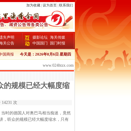
加为收藏
|
设为首页
|
联系我们
遗失声明
摄影论坛
海关传媒
海关公告
中国国门
国门时报
国商报卫生证书登报流程
今天是：
2026年8月6日 星期四
中国商报报检证书登报
中国商报个人证件遗失登报
www.024htzx.com
众的规模已经大幅度缩
14231 次
，当时的德国人对奥巴马相当痴迷，竟然
演讲，听众的规模已经大幅度缩水，只有