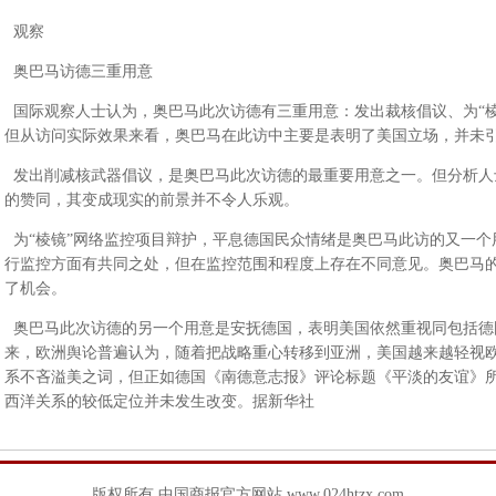
观察
奥巴马访德三重用意
国际观察人士认为，奥巴马此次访德有三重用意：发出裁核倡议、为“棱
但从访问实际效果来看，奥巴马在此访中主要是表明了美国立场，并未
发出削减核武器倡议，是奥巴马此次访德的最重要用意之一。但分析人
的赞同，其变成现实的前景并不令人乐观。
为“棱镜”网络监控项目辩护，平息德国民众情绪是奥巴马此访的又一个
行监控方面有共同之处，但在监控范围和程度上存在不同意见。奥巴马
了机会。
奥巴马此次访德的另一个用意是安抚德国，表明美国依然重视同包括德
来，欧洲舆论普遍认为，随着把战略重心转移到亚洲，美国越来越轻视
系不吝溢美之词，但正如德国《南德意志报》评论标题《平淡的友谊》
西洋关系的较低定位并未发生改变。据新华社
版权所有 中国商报官方网站 www.024htzx.com