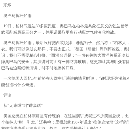
现场
奥巴马挥汗如雨
19日，柏林气温达30多摄氏度，奥巴马在柏林最具象征意义的勃兰登
武器削减最高三分之一，并承诺采取更多行动应对气候变化挑战。
奥巴马挥汗如雨，最后只好把西装脱掉，卷起袖子。然后称：“柏林人
衣。我们可以像朋友那样，不要太正式。”德国《明镜》周刊评论说，奥
识，我们不需要精心打扮。”而潜台词是：“一切有关跨大西洋关系正冷
障奥巴马的安全，其演讲时前面有一排防弹玻璃，这更加让其与听众有
巴马被迫照纸稿演讲，时不时地擦掉汗珠。
一名德国人回忆5年前挤在人群中听演讲的情景时说，当时现场弥漫着
能创造出什么奇迹。
评论
从“无束缚”到“讲套话”
美国总统在柏林演讲是有传统的，在这里演讲成就过不少美国总统，比如肯
个柏林人”时，引发广泛共鸣；里根总统1987年说出“推倒这堵墙”这样
林的演讲也受到很高期待，然而，这次恐怕是让人失望了。