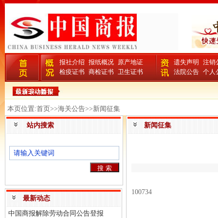
报社介绍
报纸概况
原产地证
遗失声明
注销
检疫证书
商检证书
卫生证书
法院公告
个人
本页位置:首页>>海关公告>>新闻征集
站内搜索
新闻征集
100734
最新动态
中国商报解除劳动合同公告登报