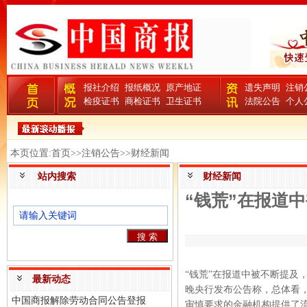
报社介绍
报纸概况
原产地证
遗失声明
注销
检疫证书
商检证书
卫生证书
法院公告
个人
本页位置:首页>>注销公告>>财经新闻
站内搜索
财经新闻
“钱荒”在报道
“钱荒”在报道中被不断提及
最新动态
晚央行发布公告称，总体看
中国商报解除劳动合同公告登报
审慎要求的金融机构提供了