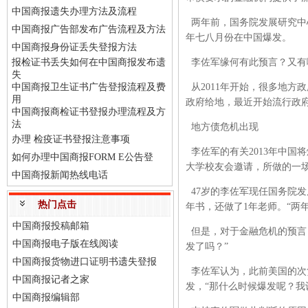
中国商报遗失办理方法及流程
两年前，国务院发展研究中心
中国商报广告部发布广告流程及方法
年七八月份在中国爆发。
中国商报身份证丢失登报方法
报检证书丢失如何在中国商报发布遗
李佐军缘何有此预言？又有
失
中国商报卫生证书广告登报流程及费
从2011年开始，很多地方政
用
政府给地，最近开始流行政
中国商报商检证书登报办理流程及方
法
地方债危机出现
办理 检疫证书登报注意事项
李佐军的有关2013年中国将
如何办理中国商报FORM E公告登
大学校友会邀请，所做的一
中国商报新闻热线电话
47岁的李佐军现任国务院发
热门点击
年书，还做了1年老师。“两
中国商报投稿邮箱
但是，对于金融危机的预言
中国商报电子版在线阅读
发了吗？”
中国商报货物进口证明书遗失登报
李佐军认为，此前美国的次
中国商报记者之家
发，“那什么时候爆发呢？我认
中国商报编辑部