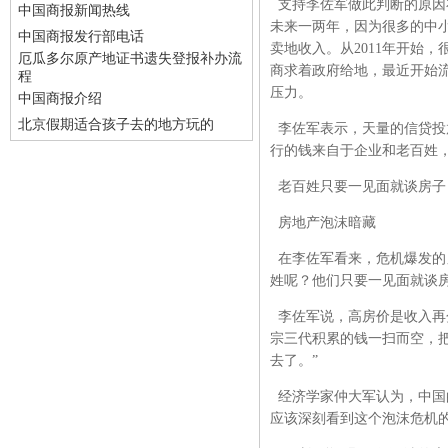
支持李佐军做此判断的原因
中国商报新闻热线
未来一两年，因为很多的中
中国商报发行部电话
卖地收入。从2011年开始，
厄瓜多尔原产地证书遗失登报补办流
商求着政府给地，最近开始
程
压力。
中国商报介绍
北京假期适合孩子去的地方玩的
李佐军表示，天量的信贷投
行的钱来自于企业和老百姓
老百姓只要一见面就谈房子
房地产泡沫暗藏
在李佐军看来，危机爆发的
姓呢？他们只要一见面就谈
李佐军说，高房价是收入再
宗三代积累的钱一扫而空，
去了。”
经济学家仲大军认为，中国
应该深刻看到这个泡沫危机