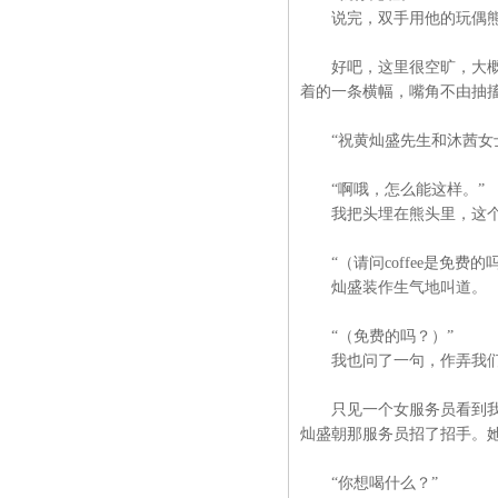
说完，双手用他的玩偶熊
好吧，这里很空旷，大概是
着的一条横幅，嘴角不由抽
“祝黄灿盛先生和沐茜女士
“啊哦，怎么能这样。”
我把头埋在熊头里，这个
“（请问coffee是免费的
灿盛装作生气地叫道。
“（免费的吗？）”
我也问了一句，作弄我们
只见一个女服务员看到我们
灿盛朝那服务员招了招手。
“你想喝什么？”