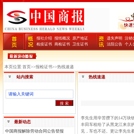
报社介绍
报纸概况
原产地证
遗失声明
注销
检疫证书
商检证书
卫生证书
法院公告
个人
本页位置:首页>>报检证书>>热线速递
站内搜索
热线速递
李先生用辛苦攒下的14万块
最新动态
丰田车租给了从黑龙江来京的
中国商报解除劳动合同公告登报
见，车也不还。更让李先生着