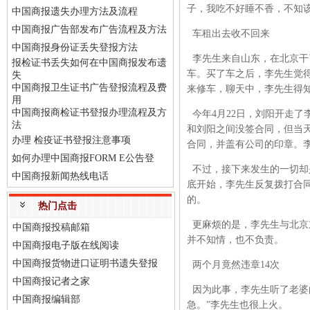
子，我吃不好睡不香，不知
中国商报遗失办理方法及流程
中国商报广告部发布广告流程及方法
车租出去收不回来
中国商报身份证丢失登报方法
李先生来自山东，在北京干
报检证书丢失如何在中国商报发布遗
车。买了车之后，李先生觉
失
中国商报卫生证书广告登报流程及费
来修车，聊天中，李先生得
用
中国商报商检证书登报办理流程及方
今年4月22日，刘阳开走了
法
和刘阳之间没签合同，但当
办理 检疫证书登报注意事项
合同，并盖有公司的印章。
如何办理中国商报FORM E公告登
不过，接下来发生的一切却
中国商报新闻热线电话
底开始，李先生反复拨打合
的。
热门点击
更麻烦的是，李先生与北京
中国商报投稿邮箱
并不知情，也不负责。
中国商报电子版在线阅读
中国商报货物进口证明书遗失登报
两个月竟然违章14次
中国商报记者之家
因为此事，李先生听了老婆
中国商报编辑部
急。”李先生也很上火。