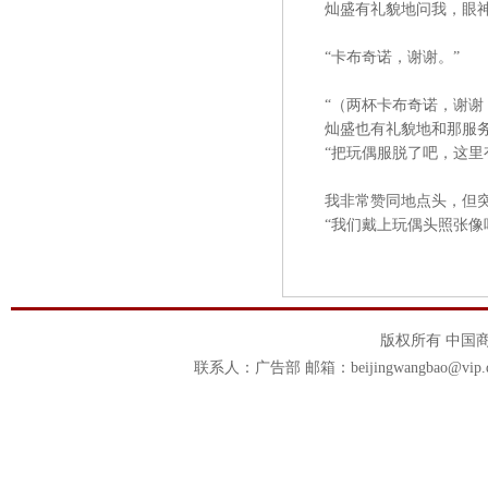
灿盛有礼貌地问我，眼神
“卡布奇诺，谢谢。”
“（两杯卡布奇诺，谢谢！
灿盛也有礼貌地和那服务
“把玩偶服脱了吧，这里有
我非常赞同地点头，但突
“我们戴上玩偶头照张像吧
版权所有 中国商报官
联系人：广告部 邮箱：beijingwangbao@vip.