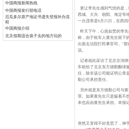
中国商报新闻热线
更让李先生感到气愤的是，
中国商报发行部电话
西城、大兴、朝阳、海淀等地
厄瓜多尔原产地证书遗失登报补办流
一次违章是6月21日，在西
程
中国商报介绍
昨天下午，心急如焚的李先
北京假期适合孩子去的地方玩的
称，由于租车人黄先生留下的
出面去法院打民事官司。“那
说。
记者就此采访了北京京润律
车租给了北京东方德勤翻译
任，除非该公司能证明公章
勤公司承担责任。
另外就是东方德勤公司与黄
罪。如果黄先生只是躲着不
本也应由黄先生承担。本报记
突然又变得不好意思了，伸