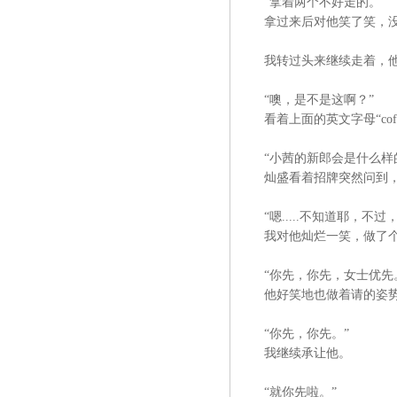
“拿着两个不好走的。”
拿过来后对他笑了笑，没
我转过头来继续走着，他愣
“噢，是不是这啊？”
看着上面的英文字母“cof
“小茜的新郎会是什么样的
灿盛看着招牌突然问到，
“嗯.....不知道耶，不过
我对他灿烂一笑，做了个“
“你先，你先，女士优先
他好笑地也做着请的姿
“你先，你先。”
我继续承让他。
“就你先啦。”