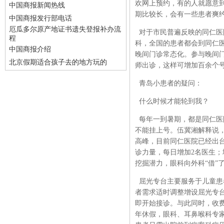
欢网上预约，有的人就愿意
中国商报新闻热线
期比较长，会有一些患者爽
中国商报发行部电话
厄瓜多尔原产地证书遗失登报补办流
对于市民普遍反映的同仁医
程
科，全国的患者都会到同仁
中国商报介绍
晚间门诊常态化。参与晚间门
北京假期适合孩子去的地方玩的
师出诊，这样可增加百余个号
青岛小患者的疑问：
什么时候才能轮到我？
每年一到暑期，都是同仁医
不能挂上号。伍冀湘解释说，
高峰，目前同仁医院已经出
诊力量，每日增加2名医生；
挖掘潜力，眼科向外科“借”
屈光专台主要服务于儿童患
者需求适时调整增设屈光专台
即开始接诊。与此同时，收费
年休假，眼科、耳鼻喉科专