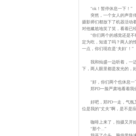
“ok！暂停休息一下！”
突然，一个女人的声音传了
摄影师们都放下了机器活动
对他尴尬地笑了笑，看着已经
“你们两个的感觉还是不错
定为吃，知道了吗？两人的
一点，你们现在是‘夫妇’！”
我和灿盛一边听着，一边认
下，两人眼里都是发光的，
“好，你们两个也休息一下
郑PD一脸严肃地看着我们
好吧，郑PD一走，气氛又
位是我的“丈夫”啊，是不是
咖啡上来了，拍摄又开始
“那个...”
我开了个头，脑袋里快速掠