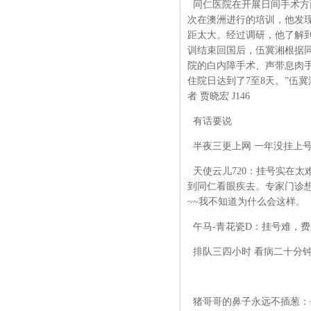
同仁医院在开展日间手术方
次在澳洲进行的培训，他发现
距太大。经过调研，他了解到
训结束回国后，伍冀湘根据同
院的白内障手术、声带息肉
住院日达到了7至8天。”伍
者 贾晓宏 J146
有话要说
半夜三更上网 一年没挂上
天使云儿720：挂号实在
到同仁看眼疾去。专家门诊
~~我不知道为什么会这样。
午马-青花瓷D：挂号难，
排队三四小时 看病二十分
猪哥哥的鼻子永远不插葱：