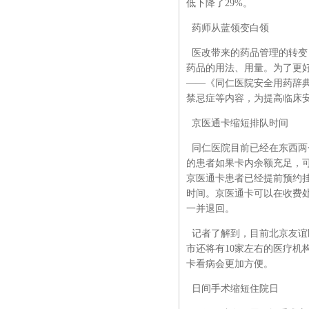
低下降了29%。
药师从蓝领变白领
医改带来的药品管理的转变
药品的用法、用量。为了更
——《同仁医院安全用药辞
禁忌症等内容，为提高临床
京医通卡缩短排队时间
同仁医院目前已经在东西两
的患者如果卡内余额充足，
京医通卡患者已经提前预约
时间。京医通卡可以在收费
一并退回。
记者了解到，目前北京友谊
市还将有10家左右的医疗机
卡看病会更加方便。
日间手术缩短住院日