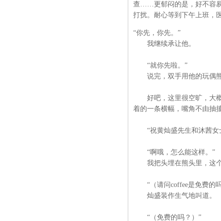
查……更郁闷的是，好不容
打扰。耐心等到下午上班，医
“你先，你先。”
我继续承让他。
“就你先啦。”
说完，双手用他的玩偶熊
好吧，这里很空旷，大概是
着的一条横幅，嘴角不由抽
“祝黄灿盛先生和沐茜女士
“啊哦，怎么能这样。”
我把头埋在熊头里，这个
“（请问coffee是免费的
灿盛装作生气地叫道。
“（免费的吗？）”