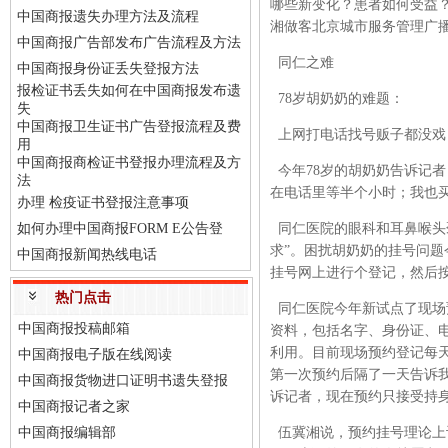
哪些新变化？患者如何受益
中国商报遗失办理方法及流程
湘做客北京城市服务管理广播
中国商报广告部发布广告流程及方法
同仁之难
中国商报身份证丢失登报方法
报检证书丢失如何在中国商报发布遗
78岁胡奶奶的难题：
失
中国商报卫生证书广告登报流程及费
上网打电话找号贩子都没戏
用
中国商报商检证书登报办理流程及方
今年78岁的胡奶奶告诉记者
法
在电话里等半个小时；我也
办理 检疫证书登报注意事项
如何办理中国商报FORM E公告登
同仁医院的眼科和耳鼻喉头
求”。困扰胡奶奶的挂号问题
中国商报新闻热线电话
挂号网上进行个登记，然后
热门点击
同仁医院今年新试点了现场
中国商报投稿邮箱
资料，包括名字、身份证、
利用。目前现场预约登记每天
中国商报电子版在线阅读
第一次预约后隔了一天告诉我
中国商报货物进口证明书遗失登报
诉记者，现在预约只接受持
中国商报记者之家
中国商报编辑部
伍冀湘说，预约挂号理论上