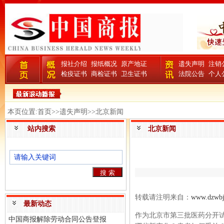
报社介绍
报纸概况
原产地证
遗失声明
注销
检疫证书
商检证书
卫生证书
法院公告
个人
本页位置:首页>>遗失声明>>北京新闻
站内搜索
北京新闻
转载请注明来自：
www.dzwbj
最新动态
作为北京市第三批医药分开试
中国商报解除劳动合同公告登报