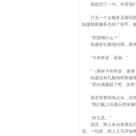
我也问了一句，作弄我们
只见一个女服务员看到我们
灿盛朝那服务员招了招手。
“你想喝什么？”
灿盛有礼貌地问我，眼神
“卡布奇诺，谢谢。”
“（两杯卡布奇诺，谢谢！
灿盛也有礼貌地和那服务
“把玩偶服脱了吧，这里有
我非常赞同地点头，但突
“我们戴上玩偶头照张像吧
“好主意。”
说完，两人各自拿着自己的
笑。一结束，两人立马开始