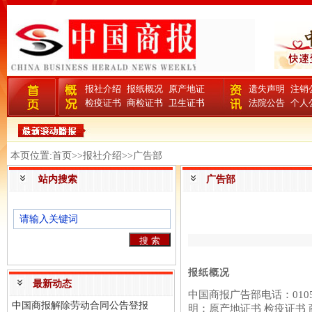
报社介绍
报纸概况
原产地证
遗失声明
注销
检疫证书
商检证书
卫生证书
法院公告
个人
本页位置:首页>>报社介绍>>广告部
站内搜索
广告部
报纸概况
最新动态
中国商报广告部电话：0105
中国商报解除劳动合同公告登报
明：原产地证书 检疫证书