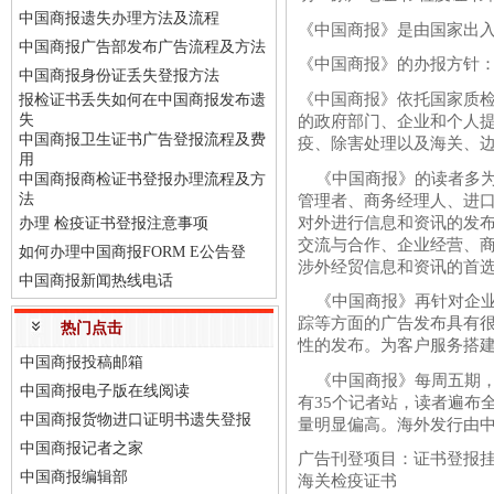
中国商报遗失办理方法及流程
《中国商报》是由国家出入
中国商报广告部发布广告流程及方法
《中国商报》的办报方针
中国商报身份证丢失登报方法
《中国商报》依托国家质
报检证书丢失如何在中国商报发布遗
失
的政府部门、企业和个人
中国商报卫生证书广告登报流程及费
疫、除害处理以及海关、
用
《中国商报》的读者多为
中国商报商检证书登报办理流程及方
法
管理者、商务经理人、进
对外进行信息和资讯的发
办理 检疫证书登报注意事项
交流与合作、企业经营、
如何办理中国商报FORM E公告登
涉外经贸信息和资讯的首
中国商报新闻热线电话
《中国商报》再针对企业
踪等方面的广告发布具有
热门点击
性的发布。为客户服务搭
中国商报投稿邮箱
《中国商报》每周五期，
中国商报电子版在线阅读
有35个记者站，读者遍布
中国商报货物进口证明书遗失登报
量明显偏高。海外发行由
中国商报记者之家
广告刊登项目：证书登报
中国商报编辑部
海关检疫证书