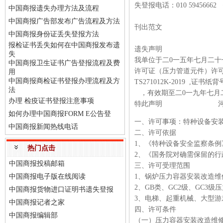
失登报电话：010 59456662
中国商报遗失办理方法及流程
中国商报广告部发布广告流程及方法
刊出范文
中国商报身份证丢失登报方法
报检证书丢失如何在中国商报发布遗
遗失声明
失
我单位于二
0
一五
年七月二十
中国商报卫生证书广告登报流程及费
许可证（压力管道元件）许
用
中国商报商检证书登报办理流程及方
TS271012K-2019 ,证书纸
法
，有效期至
二
0
一九
年七月
办理 检疫证书登报注意事项
特此声明 河南源
如何办理中国商报FORM E公告登
一、许可事项：特种设备安
中国商报新闻热线电话
二、许可依据
1、《特种设备安全监察条例
热门点击
2、《国务院对确需保留的行
中国商报投稿邮箱
三、许可受理范围
中国商报电子版在线阅读
1、锅炉压力容器安装改造维
2、GB类、GC2级、GC3
中国商报货物进口证明书遗失登报
3、电梯、起重机械、大型游
中国商报记者之家
四、许可条件
中国商报编辑部
（一）压力容器安装改造维