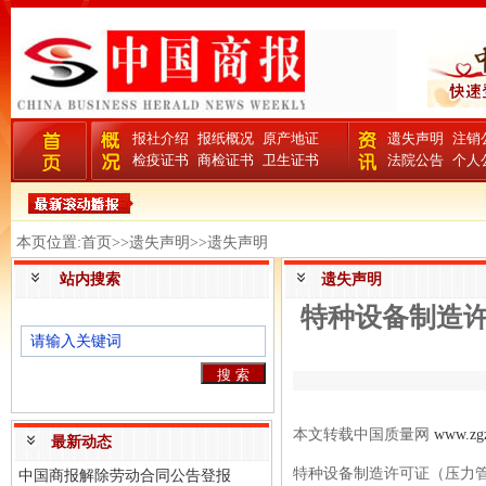
报社介绍
报纸概况
原产地证
遗失声明
注销
检疫证书
商检证书
卫生证书
法院公告
个人
本页位置:首页>>遗失声明>>遗失声明
站内搜索
遗失声明
特种设备制造
本文转载中国质量网
www.zgz
最新动态
特种设备制造许可证（压力
中国商报解除劳动合同公告登报