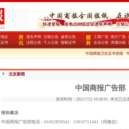
产地证
遗失声明
注销公告
减资公告
工商广告
医疗广告
生证书
法院公告
个人公告
报检证书
企业公告
房屋出租
中国商报卫生证书登报
中
北京新闻
中国商报广告部
发布时间：2021/7/22 10:49:01 本文已点击
报纸概况
中国商报广告部电话：01052859541 13910711441（同微信）