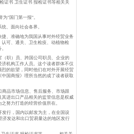
检证书 卫生证书 报检证书等相关关
为"国门第一报"。
系统、面向社会各界。
快捷、准确地为我国从事对外经贸业务
、认可、通关、卫生检疫、动植物检
务。
官（职）员、跨国公司职员、企业的
经济机构工作人员。这个读者群体不仅
强烈的欲望，同时他们在对外开展经贸
《中国商报》理所当然的成了读者获取
口商品市场信息、售后服务、市场跟
及其进出口产品相关的监管信息是权威
为之努力打造的经营价值所在。
开发行，国内以邮发为主，在全国设
。经济发达和出口贸易量达的地区发行
证书 卫生证书 报检证书等 相关关