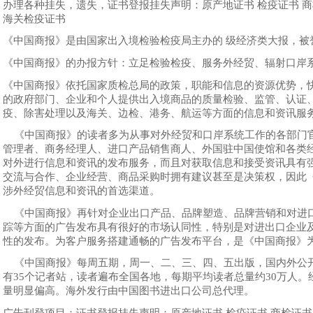
办理各种挂失，遗失，证书登报挂失声明：原产地证书 检疫证书 商
海关检疫证书
《中国商报》是由国家出入境检验检疫局主办的 级经济类大报，被誉
《中国商报》的办报方针：立足检验检疫、服务外经贸、辐射口岸
《中国商报》依托国家质检总局的政策，职能和信息的资源优势，
的政府部门、企业和个人提供出入境商品的质量检验、监管、认证
疫、除害处理以及海关、边检、港务、航运等方面的信息和资讯服
《中国商报》的读者多为从事对外经贸和口岸系统工作的各部门
管理者、商务经理人、进口产品销售商人、外国驻中国使馆和各类
对外进行信息和资讯的发布服务，而且对获取信息和接受资讯具有
交流与合作、企业经营、商品采购时拥有建议甚至是决策权，因此
涉外经贸信息和资讯的首选渠道。
《中国商报》再针对企业出口产品、品牌塑造、品牌营销和对进
踪等方面的广告发布具有很好的市场认同性，特别是对进出口企业
性的发布。为客户服务搭建通畅的广告发布平台，是《中国商报》
《中国商报》每周五期，周一、二、三、四、五出版，国内外公
有35个记者站，读者遍布全国各地，每期平均读者总量约30万人
量明显偏高。海外发行由中国图书进出口公司总代理。
广告刊登项目：证书登报挂失声明：原产地证书 检疫证书 商检