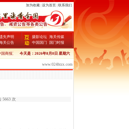
加为收藏
|
设为首页
|
联系我们
遗失声明
摄影论坛
海关传媒
海关公告
中国国门
国门时报
国商报卫生证书登报流程
今天是：
2026年8月8日 星期六
中国商报报检证书登报
中国商报个人证件遗失登报
www.024htzx.com
 5663 次