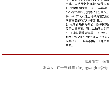
出现了人类历史上拍卖业发展过
1、拍卖机构大量出现。1744年和
小小的拍卖行，拍卖业十分红火。
镑.1766年12月,佳士得举办首
享有盛名的拍卖行相继问世。
2、拍卖市场初步形成。欧美国家
卖行大量露面。荷兰以拍卖农副
3、拍卖法规逐渐完善。1677
利益而设立的任何合同,以便合同之
买卖法》；1867年实施《土地拍
条款。
版权所有 中国商报官
联系人：广告部 邮箱：beijingwangbao@vip.