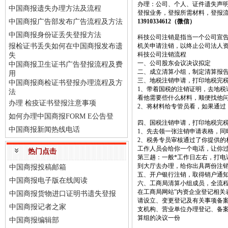
办理：公司、个人、证件遗失声明
中国商报遗失办理方法及流程
登报业务，登报所需材料，登报
中国商报广告部发布广告流程及方法
13910334612（微信
）
中国商报身份证丢失登报方法
科技公司注销是指当一个公司宣
报检证书丢失如何在中国商报发布遗
机关申请注销，以终止公司法人
科技公司注销流程
失
一、公司股东会议决议拟定
中国商报卫生证书广告登报流程及费
二、成立清算小组，制定清算报
用
三、地税注销申请，打印地税完
中国商报商检证书登报办理流程及方
1、带着国税的注销证明，去地税
法
看他需要些什么材料，顺便找他
办理 检疫证书登报注意事项
2、将材料给专管员看，如果通过
如何办理中国商报FORM E公告登
四、国税注销申请，打印地税完
中国商报新闻热线电话
1、先去领一张注销申请表格，同
2、税务专员审核通过了你提供的
工作人员会给你一个电话，让你过
热门点击
第三趟：一般*工作日左右，打电
到大厅去办理，给你出具两份注
中国商报投稿邮箱
五、开户银行注销，取得销户通
中国商报电子版在线阅读
六、工商局清算小组成员，全流
在工商局网站”内资企业登记相关
中国商报货物进口证明书遗失登报
请设立、变更登记及有关事项备案
中国商报记者之家
支机构、营业单位办理登记、备案
算组的决议一份
中国商报编辑部