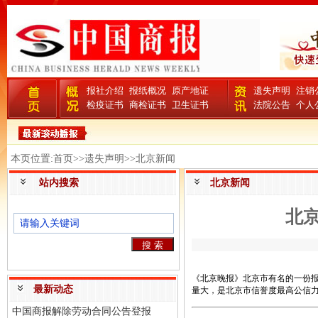
报社介绍
报纸概况
原产地证
遗失声明
注销
检疫证书
商检证书
卫生证书
法院公告
个人
本页位置:首页>>遗失声明>>北京新闻
站内搜索
北京新闻
北
《北京晚报》北京市有名的一份报纸
最新动态
量大，是北京市信誉度最高公信
中国商报解除劳动合同公告登报