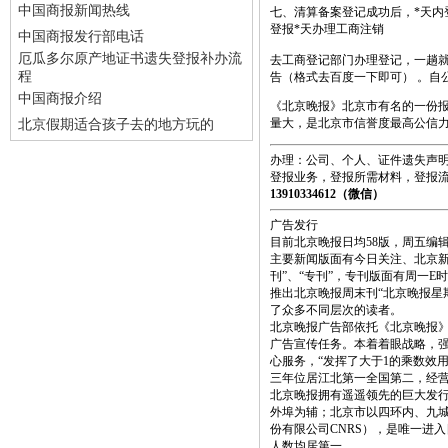
中国商报新闻热线
七、清算备案登记成功后，*天内登报
登报*天办理工商注销
中国商报发行部电话
厄瓜多尔原产地证书遗失登报补办流
去工商登记部门办理登记，一趟
程
告（格式去百度一下即可） 。自
中国商报介绍
《北京晚报》北京市有名的一份报纸
量大，是北京市信誉度最高公信
北京假期适合孩子去的地方玩的
办理：公司、个人、证件遗失声明
登报业务，登报所需材料，登报
13910334612（微信
）
广告发行
目前北京晚报日均58版，周五编辑
主要新闻版面有今日关注、北京新
刊”、“专刊”，专刊版面有周一E
推出北京晚报周末刊“北京晚报星
了众多不同层次的读者。
北京晚报广告部依托《北京晚报
广告宣传任务。本着着眼战略，
心服务，“发挥了大于1的乘数效用
三年位居江北第一全国第二，经
北京晚报拥有遥遥领先的巨大发行量
外埠为辅；北京市以四环内、九城
份有限公司CNRS），是唯一进
人数均居第一。