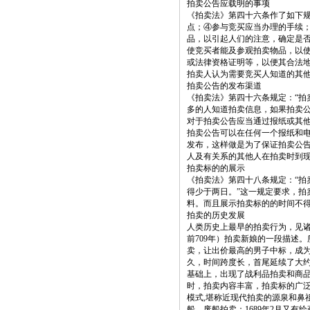
拍卖公告应载明的事项
《拍卖法》第四十六条作了如下规
点；④参与竞买应当办理的手续；
品，以引起人们的注意，确定是
使竞买者能及参观拍卖物品，以
或法律资格证明等，以便其合法
拍卖人认为需要竞买人知道的其
拍卖公告的发布渠道
《拍卖法》第四十六条规定：“拍
多的人知道拍卖信息，如果拍卖
对于拍卖公告应当通过报纸或其他
拍卖公告可以在任何一个报纸和
发布，这样做是为了保证拍卖公
人及有关系的其他人在拍卖时到
拍卖标的的展示
《拍卖法》第四十八条规定：“拍
得少于两日。”这一规定要求，拍
料。而且展示拍卖标的的时间不
拍卖的历史发展
人类历史上最早的拍卖行为，见诸
前709年）拍卖新娘的一段描述
卖，让出价最高的男子中标，成
久，时间跨度长，首尾延续了大约
基础上，出现了战利品拍卖和商
时，拍卖内容丰富，拍卖标的广泛
模式,堪称近现代拍卖的源泉和鼻祖
船、废船拍卖；1689年2月又有