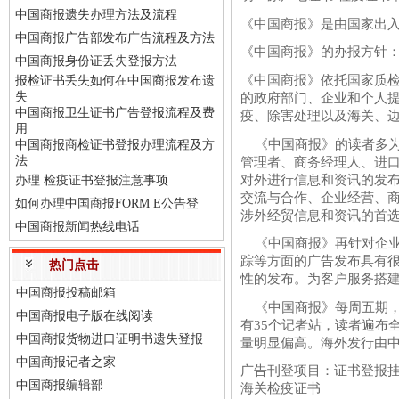
中国商报遗失办理方法及流程
《中国商报》是由国家出入
中国商报广告部发布广告流程及方法
《中国商报》的办报方针
中国商报身份证丢失登报方法
《中国商报》依托国家质
报检证书丢失如何在中国商报发布遗
失
的政府部门、企业和个人
中国商报卫生证书广告登报流程及费
疫、除害处理以及海关、
用
《中国商报》的读者多为
中国商报商检证书登报办理流程及方
法
管理者、商务经理人、进
对外进行信息和资讯的发
办理 检疫证书登报注意事项
交流与合作、企业经营、
如何办理中国商报FORM E公告登
涉外经贸信息和资讯的首
中国商报新闻热线电话
《中国商报》再针对企业
踪等方面的广告发布具有
热门点击
性的发布。为客户服务搭
中国商报投稿邮箱
《中国商报》每周五期，
中国商报电子版在线阅读
有35个记者站，读者遍布
中国商报货物进口证明书遗失登报
量明显偏高。海外发行由
中国商报记者之家
广告刊登项目：证书登报
中国商报编辑部
海关检疫证书