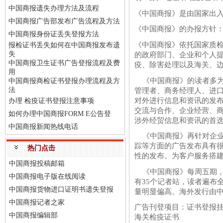
中国商报遗失办理方法及流程
《中国商报》是由国家出入
中国商报广告部发布广告流程及方法
《中国商报》的办报方针
中国商报身份证丢失登报方法
《中国商报》依托国家质
报检证书丢失如何在中国商报发布遗
失
的政府部门、企业和个人
中国商报卫生证书广告登报流程及费
疫、除害处理以及海关、
用
《中国商报》的读者多为
中国商报商检证书登报办理流程及方
法
管理者、商务经理人、进
对外进行信息和资讯的发
办理 检疫证书登报注意事项
交流与合作、企业经营、
如何办理中国商报FORM E公告登
涉外经贸信息和资讯的首
中国商报新闻热线电话
《中国商报》再针对企业
踪等方面的广告发布具有
热门点击
性的发布。为客户服务搭
中国商报投稿邮箱
《中国商报》每周五期，
中国商报电子版在线阅读
有35个记者站，读者遍布
中国商报货物进口证明书遗失登报
量明显偏高。海外发行由
中国商报记者之家
广告刊登项目：证书登报
中国商报编辑部
海关检疫证书