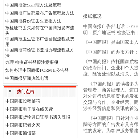
中国商报遗失办理方法及流程
中国商报广告部发布广告流程及方法
报纸概况
中国商报身份证丢失登报方法
中国商报广告部电话：0105
报检证书丢失如何在中国商报发布遗
明：原产地证书 检疫证书
失
中国商报卫生证书广告登报流程及费
《中国商报》是由国家出入
用
中国商报商检证书登报办理流程及方
《中国商报》的办报方针
法
《中国商报》依托国家质
办理 检疫证书登报注意事项
的政府部门、企业和个人
如何办理中国商报FORM E公告登
疫、除害处理以及海关、
中国商报新闻热线电话
《中国商报》的读者多为
管理者、商务经理人、进
热门点击
对外进行信息和资讯的发
中国商报投稿邮箱
交流与合作、企业经营、
涉外经贸信息和资讯的首
中国商报电子版在线阅读
中国商报货物进口证明书遗失登报
《中国商报》再针对企业
踪等方面的广告发布具有
中国商报记者之家
性的发布。为客户服务搭
中国商报编辑部