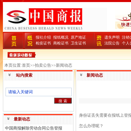
报社介绍
报纸概况
原产地证
遗失声明
注销
检疫证书
商检证书
卫生证书
法院公告
个人
本页位置:首页>>拍卖公告>>新闻动态
站内搜索
新闻动态
身份证丢失需要在报纸上登
最新动态
怎么办理呢？
中国商报解除劳动合同公告登报