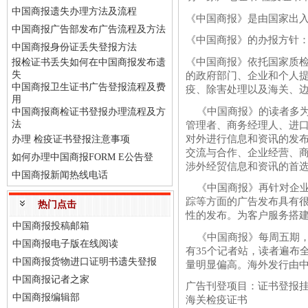
中国商报遗失办理方法及流程
《中国商报》是由国家出入
中国商报广告部发布广告流程及方法
《中国商报》的办报方针
中国商报身份证丢失登报方法
《中国商报》依托国家质
报检证书丢失如何在中国商报发布遗
失
的政府部门、企业和个人
中国商报卫生证书广告登报流程及费
疫、除害处理以及海关、
用
《中国商报》的读者多为
中国商报商检证书登报办理流程及方
法
管理者、商务经理人、进
对外进行信息和资讯的发
办理 检疫证书登报注意事项
交流与合作、企业经营、
如何办理中国商报FORM E公告登
涉外经贸信息和资讯的首
中国商报新闻热线电话
《中国商报》再针对企业
踪等方面的广告发布具有
热门点击
性的发布。为客户服务搭
中国商报投稿邮箱
《中国商报》每周五期，
中国商报电子版在线阅读
有35个记者站，读者遍布
中国商报货物进口证明书遗失登报
量明显偏高。海外发行由
中国商报记者之家
广告刊登项目：证书登报
中国商报编辑部
海关检疫证书