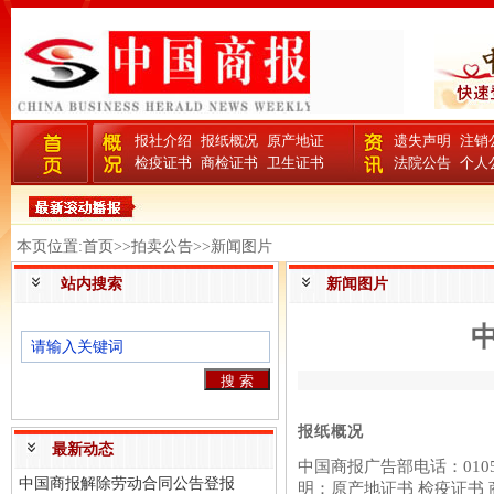
报社介绍
报纸概况
原产地证
遗失声明
注销
检疫证书
商检证书
卫生证书
法院公告
个人
本页位置:首页>>拍卖公告>>新闻图片
站内搜索
新闻图片
报纸概况
最新动态
中国商报广告部电话：0105
中国商报解除劳动合同公告登报
明：原产地证书 检疫证书