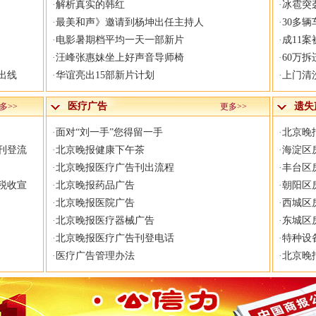
·
解析真实的韩红
·
冰雹突
·
最美和声》邀请到杨坤出任主持人
·
30多
·
电影暑期档平均一天一部新片
·
成11案
·
汪峰张惠妹坐上好声音导师椅
·
60万拆
出线
·
华谊亮出15部新片计划
·
上门清
医疗广告
遗失
多>>
更多>>
·
面对“刘一手”您得留一手
·
北京晚
刊登流
·
北京晚报健康下午茶
·
海淀区
·
北京晚报医疗广告刊出流程
·
丰台区
税收宣
·
北京晚报药品广告
·
朝阳区
·
北京晚报医院广告
·
西城区
·
北京晚报医疗器械广告
·
东城区
·
北京晚报医疗广告刊登电话
·
特种设
·
医疗广告管理办法
·
北京晚