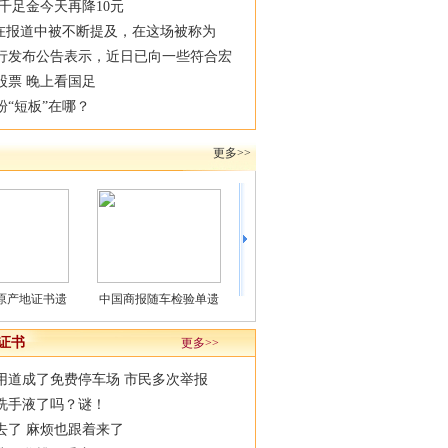
 千足金今天再降10元
”在报道中被不断提及，在这场被称为
行发布公告表示，近日已向一些符合宏
股票 晚上看国足
粉“短板”在哪？
更多>>
随车检验单遗
“2014北京榜样”
关注中国商报官方微信
中国商
证书
更多>>
用道成了免费停车场 市民多次举报
洗手液了吗？谜！
去了 麻烦也跟着来了