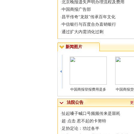
·
北京晚报遗失声明办理流程及费用
·
中国商报广告部
·
昌平传奇“龙鼓”传承百年文化
·
中信银行与百度合办直销银行
·
通过扩大内需消化过剩
新闻图片
报挂失找谁
中国商报登报费用是多
中国商报货物进口证明
中国商报
法院公告
更
·
扯起嗓子喊口号频频传来是噩耗
·
超·点击 惹不起的卡努特
·
足协定论：功过各半