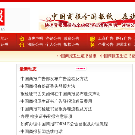
产地证
遗失声明
注销公告
减资公告
工商广告
医疗广告
生证书
法院公告
个人公告
报检证书
企业公告
房屋出租
中国商报卫生证书登报
中国商报卫生证书登报
最新动态
·
中国商报广告部发布广告流程及方法
·
中国商报身份证丢失登报方法
·
报检证书丢失如何在中国商报发布遗失声明
·
中国商报卫生证书广告登报流程及费用
·
中国商报商检证书登报办理流程及方法
·
办理 检疫证书登报注意事项
·
如何办理中国商报FORM E公告登报及办理流程
·
中国商报新闻热线电话