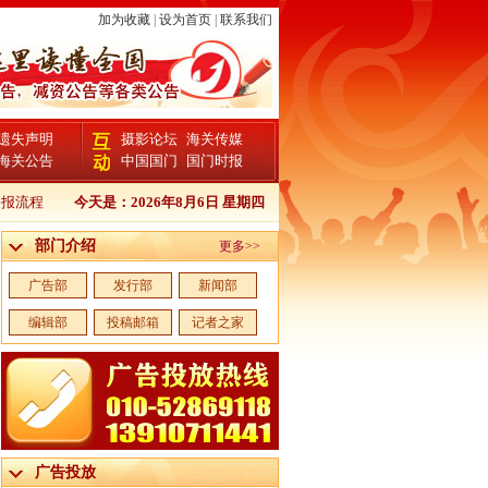
加为收藏
|
设为首页
|
联系我们
遗失声明
摄影论坛
海关传媒
海关公告
中国国门
国门时报
流程
中国商报报检证书登报
今天是：
2026年8月6日 星期四
中国商报个人证件遗失登报
中国商报企业宣传
部门介绍
更多>>
广告部
发行部
新闻部
编辑部
投稿邮箱
记者之家
广告投放