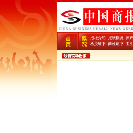
报社介绍
报纸概况
原
检疫证书
商检证书
卫