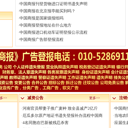
·
中国商报刊登货物进口证明书遗失声明
·
中国商报在北京报亭能买到吗？
·
中国商报是国家级报纸吗
·
中国商报登报地址在什么地方
·
中国商报进口机动车证明登报公示流程
·
中国商报广告部登报流程
减资公告
注销
多>>
更多>>
·
河南官员帮妻子推广麦种 致全县减产2亿斤
·
中国商
·
厄瓜多尔原产地证书遗失登报补办流程中国商
·
当地农
·
4名同胞在巴新被残忍杀害
·
应届生起