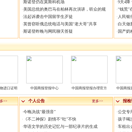
·
斯诺登仍在莫斯科机场
·
9天4降
·
美国总统的奥巴马在柏林再次演讲，听众的规
·
“钱荒
·
法起诉袭击中国留学生歹徒
·
人民银
·
英曾窃听俄总统电话与美国“老大哥”共享
·
白天做
·
斯诺登昨晚与网民聊天答疑
·
国产奶
登报中心
中国商报登报办理官方
中国商报原产地证书遗
中国商报
个人公告
报检
多>>
更多>>
·
今晚决战“最强音”
·
公交专
·
《不二神探》剧情不“吐”不快
·
孩子喝
·
华语文学的历史记忆与一部纪录片的生成
·
车租出